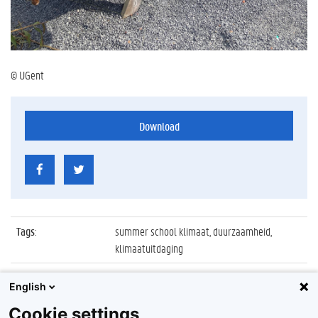
© UGent
Download
Tags
:
summer school klimaat, duurzaamheid,
klimaatuitdaging
Datum
:
24 september 2021
English
Identificatienummer
:
Z2021_073_031
Cookie settings