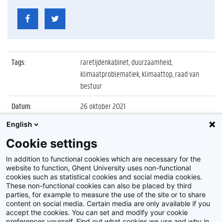
Tags
:
raretijdenkabinet, duurzaamheid,
klimaatproblematiek, klimaattop, raad van
bestuur
Datum
:
26 oktober 2021
English
Identificatienummer
:
Z2021_117_008
Cookie settings
Album
:
Raretijdenkabinet in het UFO tijdens de
klimaattop van Glasgow
In addition to functional cookies which are necessary for the
website to function, Ghent University uses non-functional
cookies such as statistical cookies and social media cookies.
These non-functional cookies can also be placed by third
parties, for example to measure the use of the site or to share
content on social media. Certain media are only available if you
accept the cookies. You can set and modify your cookie
preferences yourself. Find out what cookies we use and why in