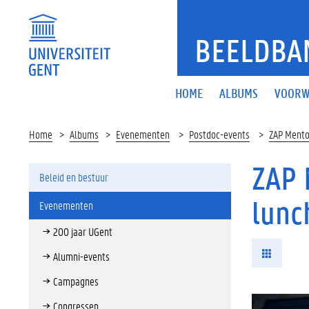
BEELDBA
HOME
ALBUMS
VOORW
Home
Albums
Evenementen
Postdoc-events
ZAP Mentor
ZAP 
Beleid en bestuur
lunc
Evenementen
200 jaar UGent
Alumni-events
Campagnes
Congressen