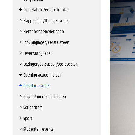
Dies Natalis/eredoctoraten
Happenings/thema-events
Herdenkingen/vieringen
Inhuldigingen/eerste steen
Levenslang leren
Lezingen/cursussen/leerstoelen
Opening academiejaar
Postdoc-events
Prijzen/onderscheidingen
Solidariteit
Sport
Studenten-events