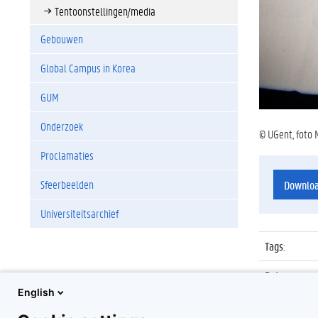
Tentoonstellingen/media
Gebouwen
Global Campus in Korea
GUM
Onderzoek
© UGent, foto 
Proclamaties
Sfeerbeelden
Downlo
Universiteitsarchief
Tags
:
Datum
:
English
Identificat