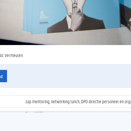
Nic Vermeulen
ad
zap mentoring, networking lunch, DPO directie personeel en org
5 mei 2022
ienummer
:
Z2022_020_001