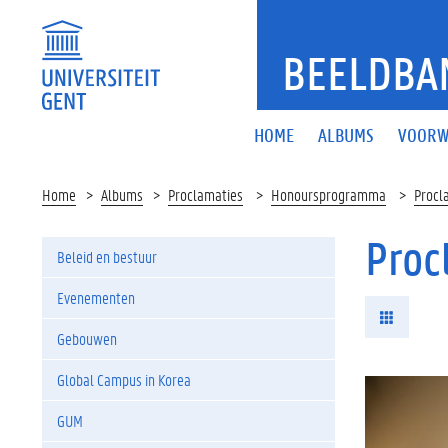
BEELDBA
HOME
ALBUMS
VOORW
Home
Albums
Proclamaties
Honoursprogramma
Procl
Proc
Beleid en bestuur
Evenementen
Gebouwen
Global Campus in Korea
GUM