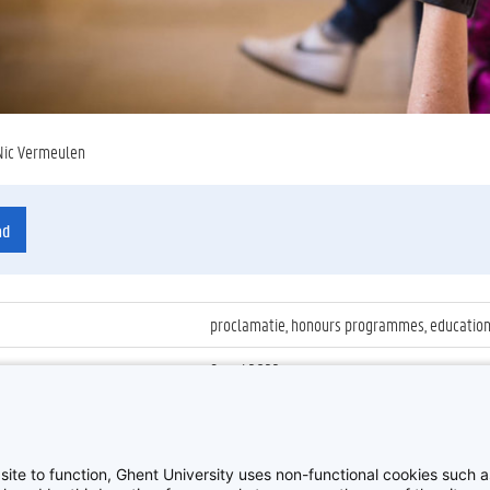
Nic Vermeulen
ad
proclamatie, honours programmes, education, 
9 mei 2022
ienummer
:
Z2022_022_017
Proclamatie Honours Programmes
site to function, Ghent University uses non-functional cookies such as