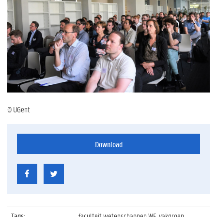
© UGent
Download
Tags
:
faculteit wetenschappen WE, vakgroep