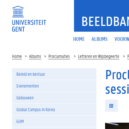
BEELDBA
HOME
ALBUMS
VOORW
Home
Albums
Proclamaties
Letteren en Wijsbegeerte
P
Proc
Beleid en bestuur
sess
Evenementen
Gebouwen
Global Campus in Korea
GUM