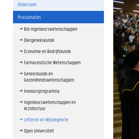
Onderzoek
Proclamaties
Bio-ingenieurswetenschappen
Diergeneeskunde
Economie en Bedrijfskunde
Farmaceutische Wetenschappen
Geneeskunde en
Gezondheidswetenschappen
Honoursprogramma
Ingenieurswetenschappen en
Architectuur
Letteren en Wijsbegeerte
Open Universiteit