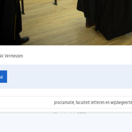
Nic Vermeulen
ad
proclamatie, faculteit letteren en wijsbegeert
21 september 2022
ienummer
:
Z2022_056_038