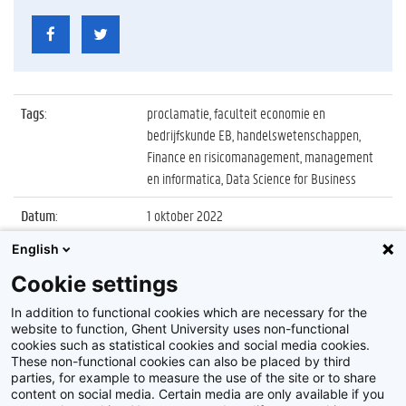
Tags
:
proclamatie, faculteit economie en
bedrijfskunde EB, handelswetenschappen,
Finance en risicomanagement, management
en informatica, Data Science for Business
Datum
:
1 oktober 2022
English
Identificatienummer
:
Z2022_066_009
Cookie settings
Album
:
Proclamatie 2021/2022 faculteit Economie en
Bedrijfskunde 17u30
In addition to functional cookies which are necessary for the
website to function, Ghent University uses non-functional
cookies such as statistical cookies and social media cookies.
These non-functional cookies can also be placed by third
parties, for example to measure the use of the site or to share
content on social media. Certain media are only available if you