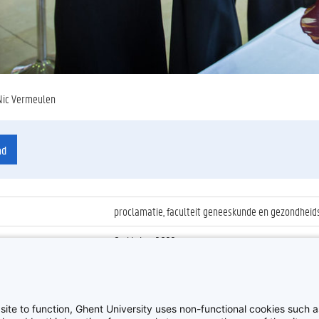
Nic Vermeulen
ad
proclamatie, faculteit geneeskunde en gezondhe
8 oktober 2022
ienummer
:
Z2022_072_007
Proclamatie 2021/2022 Geneeskunde
site to function, Ghent University uses non-functional cookies such as