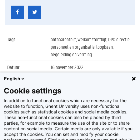
Tags
:
onthaalontbijt, welkomstontbijt, DPO directie
personeel en organisatie, loopbaan,
begeleiding en vorming
Datum
:
16 november 2022
English
Identificatienummer
:
Z2022_090_010
Cookie settings
Album
:
Onthaalontbijt voor nieuwe UGent
medewerkers
In addition to functional cookies which are necessary for the
website to function, Ghent University uses non-functional
cookies such as statistical cookies and social media cookies.
These non-functional cookies can also be placed by third
parties, for example to measure the use of the site or to share
content on social media. Certain media are only available if you
accept the cookies. You can set and modify your cookie
preferences yourself. Find out what cookies we use and why in