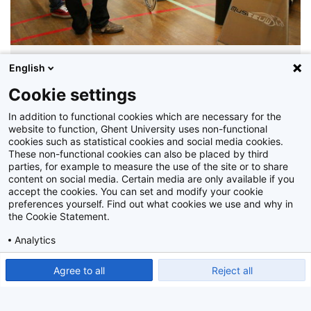
Composietmaterialen in de sport, ultralicht en superstevig: prof. Wim
English
Van Paepegem toont een fietsf…
Cookie settings
Z2009_32_047
In addition to functional cookies which are necessary for the
website to function, Ghent University uses non-functional
cookies such as statistical cookies and social media cookies.
These non-functional cookies can also be placed by third
parties, for example to measure the use of the site or to share
content on social media. Certain media are only available if you
accept the cookies. You can set and modify your cookie
preferences yourself. Find out what cookies we use and why in
the Cookie Statement.
Analytics
Show detailed settings
Read our Cookie Statement.
Agree to all
Reject all