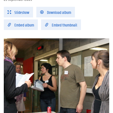
Slideshow
Download album
Embed album
Embed thumbnail