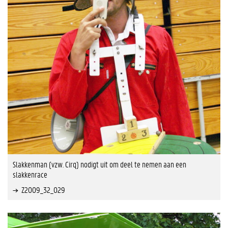
Slakkenman (vzw. Cirq) nodigt uit om deel te nemen aan een
slakkenrace
Z2009_32_029