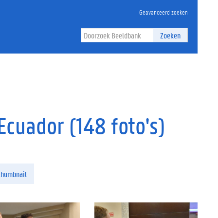
Geavanceerd zoeken
Zoeken
Ecuador (148 foto's)
thumbnail