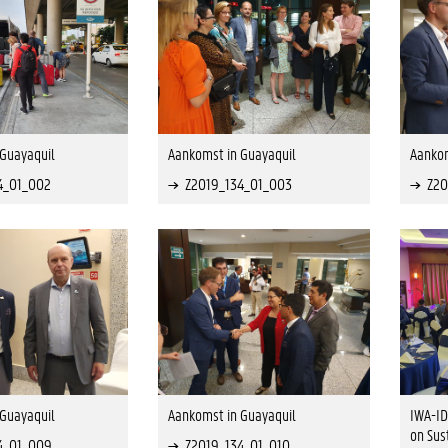
Guayaquil
Aankomst in Guayaquil
Aankom
4_01_002
Z2019_134_01_003
Z20
Guayaquil
Aankomst in Guayaquil
IWA-ID
on Sus
4_01_009
Z2019_134_01_010