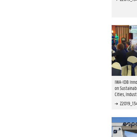
IWA-IDB Inno
on Sustainab
Cities, Indus
Z2019_13