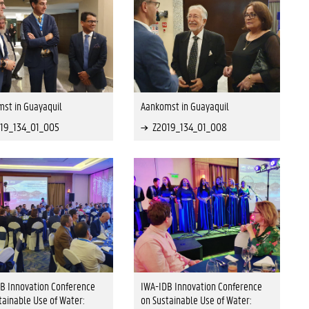
st in Guayaquil
Aankomst in Guayaquil
19_134_01_005
Z2019_134_01_008
B Innovation Conference
IWA-IDB Innovation Conference
tainable Use of Water:
on Sustainable Use of Water: