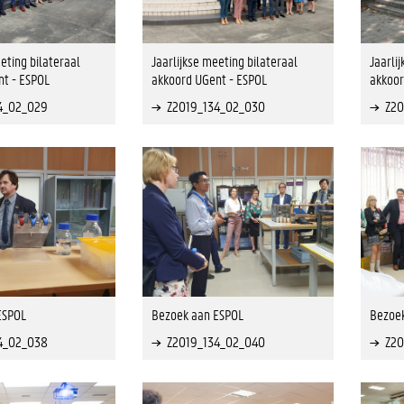
eting bilateraal
Jaarlijkse meeting bilateraal
Jaarli
t - ESPOL
akkoord UGent - ESPOL
akkoor
4_02_029
Z2019_134_02_030
Z20
ESPOL
Bezoek aan ESPOL
Bezoe
4_02_038
Z2019_134_02_040
Z20