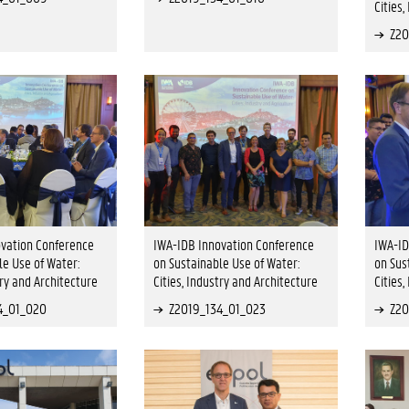
Cities
Z20
vation Conference
IWA-IDB Innovation Conference
IWA-ID
le Use of Water:
on Sustainable Use of Water:
on Sus
try and Architecture
Cities, Industry and Architecture
Cities
4_01_020
Z2019_134_01_023
Z20