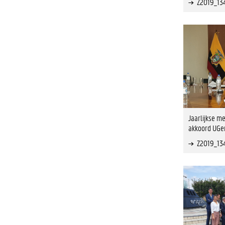
Z2019_13
Jaarlijkse me
akkoord UGen
Z2019_13