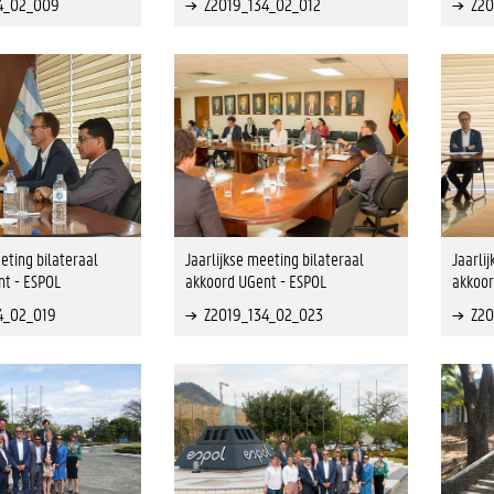
4_02_009
Z2019_134_02_012
Z20
eting bilateraal
Jaarlijkse meeting bilateraal
Jaarli
t - ESPOL
akkoord UGent - ESPOL
akkoor
4_02_019
Z2019_134_02_023
Z20