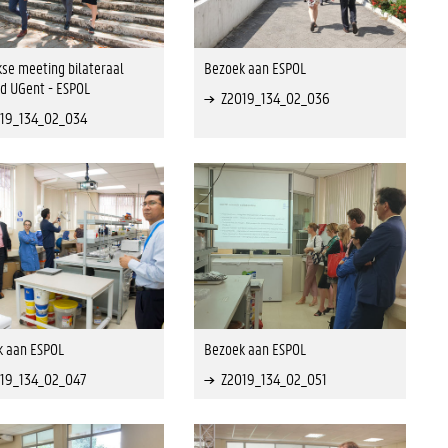
jkse meeting bilateraal
Bezoek aan ESPOL
d UGent - ESPOL
Z2019_134_02_036
19_134_02_034
k aan ESPOL
Bezoek aan ESPOL
19_134_02_047
Z2019_134_02_051