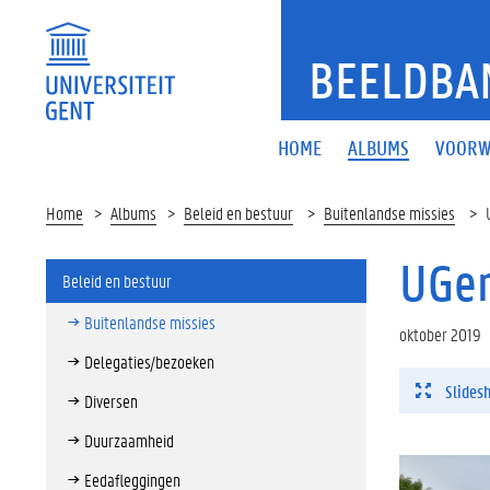
BEELDBA
HOME
ALBUMS
VOORW
Home
Albums
Beleid en bestuur
Buitenlandse missies
UGen
Beleid en bestuur
Buitenlandse missies
oktober 2019
Delegaties/bezoeken
Slides
Diversen
Duurzaamheid
Eedafleggingen