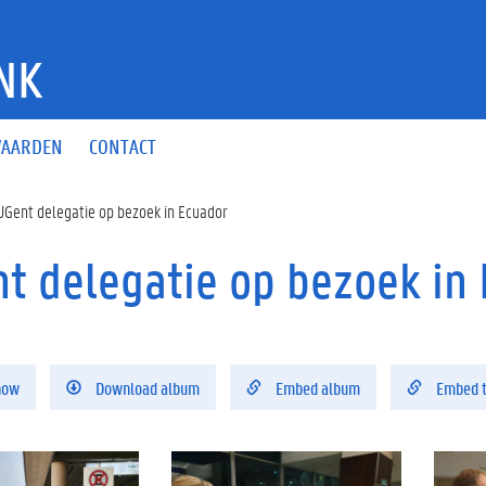
NK
AARDEN
CONTACT
UGent delegatie op bezoek in Ecuador
t delegatie op bezoek in 
how
Download album
Embed album
Embed 