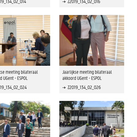
19_134_02_014
Z2019_134_02_016
jkse meeting bilateraal
Jaarlijkse meeting bilateraal
d UGent - ESPOL
akkoord UGent - ESPOL
19_134_02_024
Z2019_134_02_026