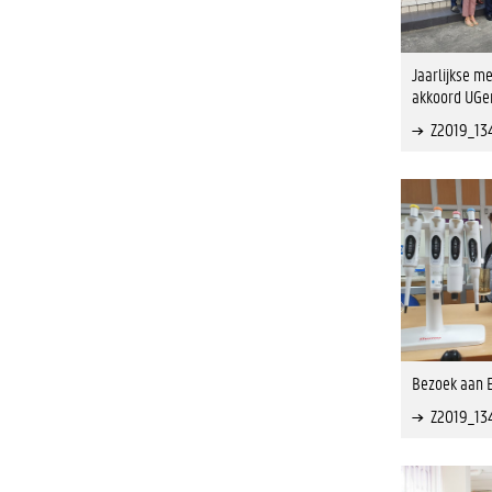
Jaarlijkse me
akkoord UGen
Z2019_13
Bezoek aan 
Z2019_13