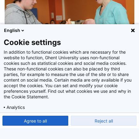
English
Cookie settings
In addition to functional cookies which are necessary for the
website to function, Ghent University uses non-functional
cookies such as statistical cookies and social media cookies.
These non-functional cookies can also be placed by third
parties, for example to measure the use of the site or to share
'Bevallen in Vlaanderen anno 2010': infosessie voor scholieren in het
content on social media. Certain media are only available if you
UZ Gent
accept the cookies. You can set and modify your cookie
preferences yourself. Find out what cookies we use and why in
Z2010_135_055
the Cookie Statement.
Analytics
Show detailed settings
Read our Cookie Statement.
Agree to all
Reject all