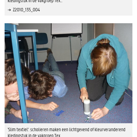
kledingstuk in de vakgroep Tex…
Z2010_135_004
'Slim textiel': scholieren maken een lichtgevend of kleurveranderend
kledingstuk in de vakgroep Tex…