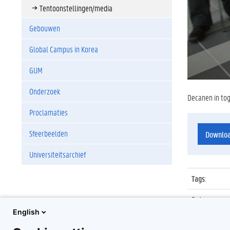
Tentoonstellingen/media
Gebouwen
Global Campus in Korea
GUM
Onderzoek
Decanen in tog
Proclamaties
Sfeerbeelden
Downlo
Universiteitsarchief
Tags
:
Datum
:
English
Identificat