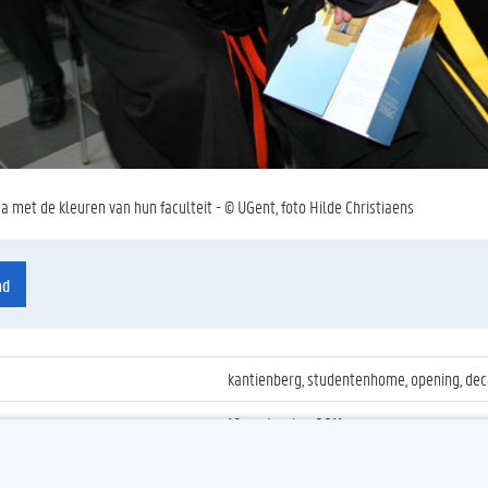
a met de kleuren van hun faculteit - © UGent, foto Hilde Christiaens
ad
kantienberg, studentenhome, opening, de
19 september 2011
ienummer
:
Z2011_110_021