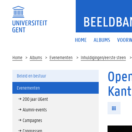
BEELDBA
HOME
ALBUMS
VOORW
Home
Albums
Evenementen
Inhuldigingen/eerste steen
Open
Beleid en bestuur
Kant
Evenementen
200 jaar UGent
Alumni-events
Campagnes
Congressen