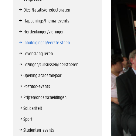
Dies Natalis/eredoctoraten
Happenings/thema-events
Herdenkingen/vieringen
Inhuldigingen/eerste steen
Levenslang leren
Lezingen/cursussen/leerstoelen
Opening academiejaar
Postdoc-events
Prijzen/onderscheidingen
Solidariteit
Sport
Studenten-events