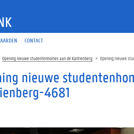
NK
AARDEN
CONTACT
Opening nieuwe studentenhomes aan de Kantienberg
Opening nieuwe stu
ing nieuwe studentenho
ienberg-4681