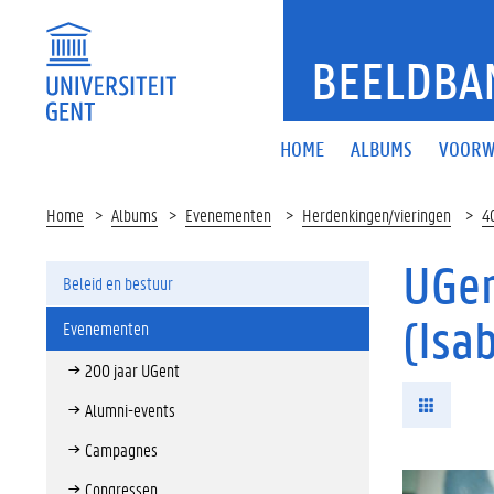
BEELDBA
HOME
ALBUMS
VOORW
Home
Albums
Evenementen
Herdenkingen/vieringen
4
UGen
Beleid en bestuur
(Isa
Evenementen
200 jaar UGent
Alumni-events
Campagnes
Congressen