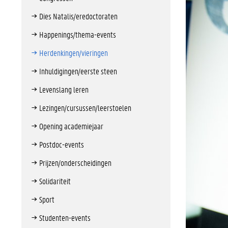
Dies Natalis/eredoctoraten
Happenings/thema-events
Herdenkingen/vieringen
Inhuldigingen/eerste steen
Levenslang leren
Lezingen/cursussen/leerstoelen
Opening academiejaar
Postdoc-events
Prijzen/onderscheidingen
Solidariteit
Sport
Studenten-events