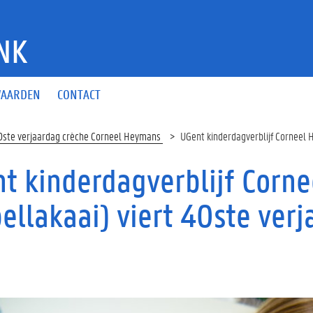
NK
AARDEN
CONTACT
0ste verjaardag crèche Corneel Heymans
UGent kinderdagverblijf Corneel 
t kinderdagverblijf Corn
bellakaai) viert 40ste ver