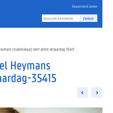
Geavanceerd zoeken
Zoeken
Heymans (Isabellakaai) viert 40ste verjaardag-35415
eel Heymans
jaardag-35415