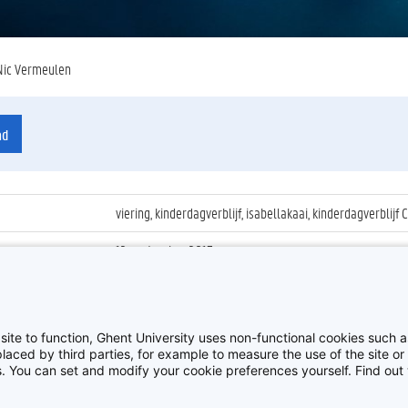
Nic Vermeulen
ad
viering, kinderdagverblijf, isabellakaai, kinderdagverblij
12 september 2013
ienummer
:
Z2013_146_027
40ste verjaardag crèche Corneel Heymans
site to function, Ghent University uses non-functional cookies such as
aced by third parties, for example to measure the use of the site or 
es. You can set and modify your cookie preferences yourself. Find ou