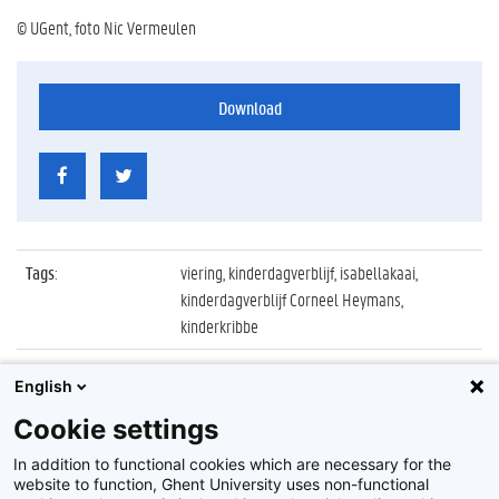
© UGent, foto Nic Vermeulen
Download
Tags
:
viering, kinderdagverblijf, isabellakaai,
kinderdagverblijf Corneel Heymans,
kinderkribbe
Datum
:
12 september 2013
English
Identificatienummer
:
Z2013_146_029
Cookie settings
Album
:
40ste verjaardag crèche Corneel Heymans
In addition to functional cookies which are necessary for the
website to function, Ghent University uses non-functional