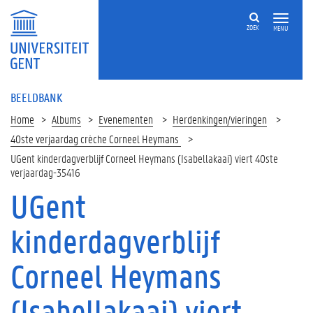
ZOEK
MENU
BEELDBANK
Home
Albums
Evenementen
Herdenkingen/vieringen
40ste verjaardag crèche Corneel Heymans
UGent kinderdagverblijf Corneel Heymans (Isabellakaai) viert 40ste
verjaardag-35416
UGent
kinderdagverblijf
Corneel Heymans
(Isabellakaai) viert