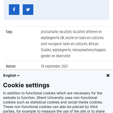
Tags
:
proclamatie, faculteit, faculteit letteren en
wijsbegeerte LW, oosterse talen en culturen,
oost-europese talen en culturen, African
Studies, wijsbegeerte, moraalwetenschappen,
gender en diversiteit
Datum
:
19 september 2021
English
Identificatienummer
:
Z2021_057_017
Cookie settings
Album
:
Proclamatie faculteit Letteren en
Wijsbegeerte, sessie 4
In addition to functional cookies which are necessary for the
website to function, Ghent University uses non-functional
cookies such as statistical cookies and social media cookies.
These non-functional cookies can also be placed by third
parties, for example to measure the use of the site or to share