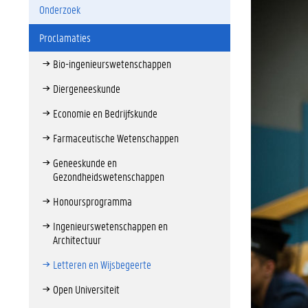
Onderzoek
Proclamaties
Bio-ingenieurswetenschappen
Diergeneeskunde
Economie en Bedrijfskunde
Farmaceutische Wetenschappen
Geneeskunde en
Gezondheidswetenschappen
Honoursprogramma
Ingenieurswetenschappen en
Architectuur
Letteren en Wijsbegeerte
Open Universiteit