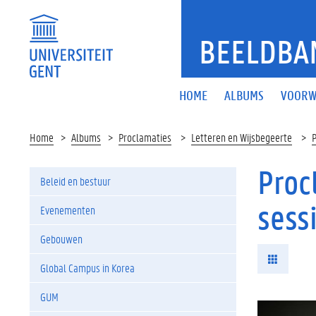
BEELDBA
HOME
ALBUMS
VOORW
Home
Albums
Proclamaties
Letteren en Wijsbegeerte
P
Proc
Beleid en bestuur
sess
Evenementen
Gebouwen
Global Campus in Korea
GUM