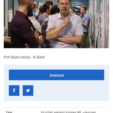
Prof. Bruno Linclau - © UGent
Download
Tags
:
faculteit wetenschappen WE, vakgroep