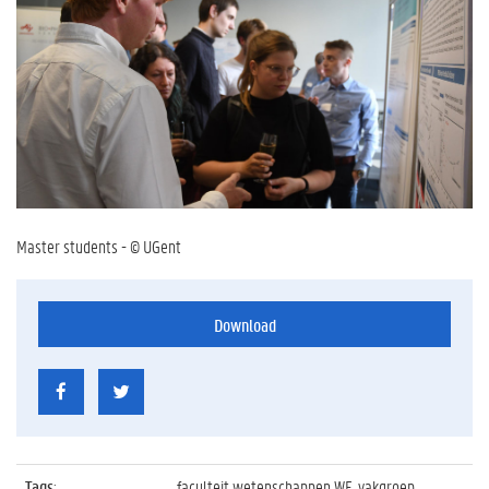
Master students - © UGent
Download
Tags
:
faculteit wetenschappen WE, vakgroep